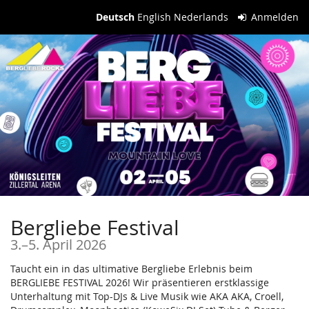
Zum
Deutsch
English
Nederlands
Anmelden
Haupt-
Inhalt
springen
Bergliebe Festival
bis
3.
–
5. April 2026
Taucht ein in das ultimative Bergliebe Erlebnis beim
BERGLIEBE FESTIVAL 2026! Wir präsentieren erstklassige
Unterhaltung mit Top-DJs & Live Musik wie AKA AKA, Croell,