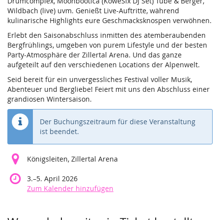
Drumcomplex, Moonbootica (KoweSix DJ Set) Tube & Berger,
Wildbach (live) uvm. Genießt Live-Auftritte, während
kulinarische Highlights eure Geschmacksknospen verwöhnen.
Erlebt den Saisonabschluss inmitten des atemberaubenden
Bergfrühlings, umgeben von purem Lifestyle und der besten
Party-Atmosphäre der Zillertal Arena. Und das ganze
aufgeteilt auf den verschiedenen Locations der Alpenwelt.
Seid bereit für ein unvergessliches Festival voller Musik,
Abenteuer und Bergliebe! Feiert mit uns den Abschluss einer
grandiosen Wintersaison.
Der Buchungszeitraum für diese Veranstaltung
ist beendet.
Königsleiten, Zillertal Arena
bis
3.
–
5. April 2026
Zum Kalender hinzufügen
Produkte